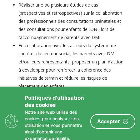
Réaliser une ou plusieurs études de cas
(prospectives et rétrospectives) sur la collaboration
des professionnels des consultations prénatales et
des consultations pour enfants de l’ONE lors de
l’accompagnement de parents avec DMI
En collaboration avec les acteurs du système de
santé et du secteur social, les parents avec DMI
et/ou leurs représentants, proposer un plan d’action
à développer pour renforcer la cohérence des
initiatives de terrain et réduire les risques de
placement des enfants
Politiques d'utilisation
des cookies
Notre site web utilise des
cookies pour analyser son
Accepter
utilisation et vous permettre
Le service Handicap & Santé
ainsi d'obtenir une
Nos projets en promotion de santé
expérience de qualité.