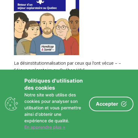
La désinstitutionnalisation par ceux qui l’ont vécue – –
Séjour exploratoire au Québec H&S_
Politiques d'utilisation
des cookies
Le service Handicap & Santé
Notre site web utilise des
cookies pour analyser son
Nos projets en promotion de santé
Accepter
utilisation et vous permettre
Projet CollectivH
Nos publications
ainsi d'obtenir une
expérience de qualité.
En apprendre plus »