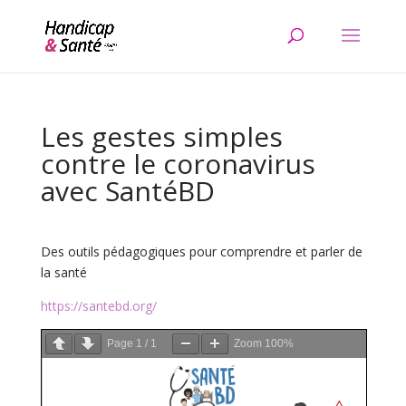
Skip
to
content
Les gestes simples
contre le coronavirus
avec SantéBD
Des outils pédagogiques pour comprendre et parler de
la santé
https://santebd.org/
Page
1
/
1
Zoom
100%